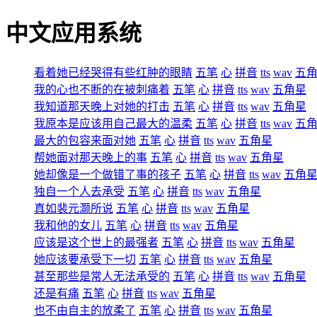
中文应用系统
看着她已经哭得有些红肿的眼睛
五笔
心
拼音
tts
wav
五
我的心也不断的在被刺痛着
五笔
心
拼音
tts
wav
五角星
我知道那天晚上对她的打击
五笔
心
拼音
tts
wav
五角星
我原本是应该用自己最大的温柔
五笔
心
拼音
tts
wav
五
最大的包容来面对她
五笔
心
拼音
tts
wav
五角星
帮她面对那天晚上的事
五笔
心
拼音
tts
wav
五角星
她却像是一个做错了事的孩子
五笔
心
拼音
tts
wav
五角
独自一个人去承受
五笔
心
拼音
tts
wav
五角星
真如裴元灏所说
五笔
心
拼音
tts
wav
五角星
我和他的女儿
五笔
心
拼音
tts
wav
五角星
应该是这个世上的最强者
五笔
心
拼音
tts
wav
五角星
她应该要承受下一切
五笔
心
拼音
tts
wav
五角星
甚至那些是常人无法承受的
五笔
心
拼音
tts
wav
五角星
还是有痛
五笔
心
拼音
tts
wav
五角星
也不由自主的放柔了
五笔
心
拼音
tts
wav
五角星