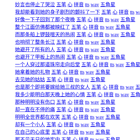
妙言也停止了哭泣
五笔
心
拼音
tts
wav
五角星
我却能看到她的身子剧烈的颤抖了一下
五笔
心
拼音
tts
w
好像一下子回到了那个夜晚
五笔
心
拼音
tts
wav
五角星
整个江面仿佛都被映红了
五笔
心
拼音
tts
wav
五角星
而那条船上锣鼓喧天的热闹
五笔
心
拼音
tts
wav
五角星
也响彻了整条长江
五笔
心
拼音
tts
wav
五角星
她避开了所有的人
五笔
心
拼音
tts
wav
五角星
也避开了甲板上的热闹
五笔
心
拼音
tts
wav
五角星
一个人穿过那道珠帘走向后堂
五笔
心
拼音
tts
wav
五角
她拿着她的礼物
五笔
心
拼音
tts
wav
五角星
去见她的姑姑
五笔
心
拼音
tts
wav
五角星
也是那个即将要嫁给她三叔的女人
五笔
心
拼音
tts
wav
我多少能明白那天晚上她的心情
五笔
心
拼音
tts
wav
五
那种明明没有伤口
五笔
心
拼音
tts
wav
五角星
却一直在不停的痛
五笔
心
拼音
tts
wav
五角星
明明全世界都在欢笑
五笔
心
拼音
tts
wav
五角星
却有一个小人
五笔
心
拼音
tts
wav
五角星
在自己的心底里
五笔
心
拼音
tts
wav
五角星
那不见天日的地牢中
五笔
心
拼音
tts
wav
五角星