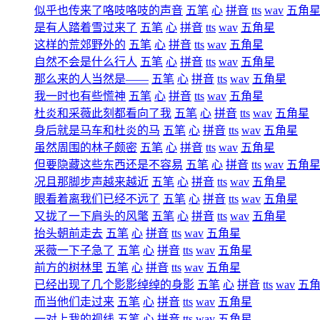
似乎也传来了咯吱咯吱的声音
五笔
心
拼音
tts
wav
五角
是有人踏着雪过来了
五笔
心
拼音
tts
wav
五角星
这样的荒郊野外的
五笔
心
拼音
tts
wav
五角星
自然不会是什么行人
五笔
心
拼音
tts
wav
五角星
那么来的人当然是――
五笔
心
拼音
tts
wav
五角星
我一时也有些慌神
五笔
心
拼音
tts
wav
五角星
杜炎和采薇此刻都看向了我
五笔
心
拼音
tts
wav
五角星
身后就是马车和杜炎的马
五笔
心
拼音
tts
wav
五角星
虽然周围的林子颇密
五笔
心
拼音
tts
wav
五角星
但要隐藏这些东西还是不容易
五笔
心
拼音
tts
wav
五角
况且那脚步声越来越近
五笔
心
拼音
tts
wav
五角星
眼看着离我们已经不远了
五笔
心
拼音
tts
wav
五角星
又拢了一下肩头的风氅
五笔
心
拼音
tts
wav
五角星
抬头朝前走去
五笔
心
拼音
tts
wav
五角星
采薇一下子急了
五笔
心
拼音
tts
wav
五角星
前方的树林里
五笔
心
拼音
tts
wav
五角星
已经出现了几个影影绰绰的身影
五笔
心
拼音
tts
wav
五
而当他们走过来
五笔
心
拼音
tts
wav
五角星
一对上我的视线
五笔
心
拼音
tts
wav
五角星