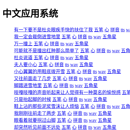
中文应用系统
有一下要不是杜炎眼疾手快的扶住了我
五笔
心
拼音
tts
w
我一定会栽倒进雪地里
五笔
心
拼音
tts
wav
五角星
万一撞上
五笔
心
拼音
tts
wav
五角星
可能就不是撞出红肿那么简单了
五笔
心
拼音
tts
wav
五
杜炎说道
五笔
心
拼音
tts
wav
五角星
夫人要小心
五笔
心
拼音
tts
wav
五角星
小心翼翼的用鞋底拨开雪
五笔
心
拼音
tts
wav
五角星
又往前面走了几步
五笔
心
拼音
tts
wav
五角星
脚踏进雪地里
五笔
心
拼音
tts
wav
五角星
吱嘎吱嘎的声音听起来让人觉得有一种莫名的愉悦感
五
只是抬起脚的时候
五笔
心
拼音
tts
wav
五角星
鞋上沾的那些泥浆雪沫让人烦恼
五笔
心
拼音
tts
wav
五
我刚刚往前走了两步
五笔
心
拼音
tts
wav
五角星
眼看着就要拐过山脚
五笔
心
拼音
tts
wav
五角星
却突然听见前面不远处
五笔
心
拼音
tts
wav
五角星