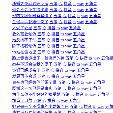
新婚之夜就独守空房
五笔
心
拼音
tts
wav
五角星
你会不会还笑得出来
五笔
心
拼音
tts
wav
五角星
他的笑容顿时有些僵了
五笔
心
拼音
tts
wav
五角星
金瑶――都跟你说了
五笔
心
拼音
tts
wav
五角星
人受了委屈
五笔
心
拼音
tts
wav
五角星
要么需要倾诉
五笔
心
拼音
tts
wav
五角星
她反抗不了你
五笔
心
拼音
tts
wav
五角星
除了找我倾诉
五笔
心
拼音
tts
wav
五角星
他站在雪地里
五笔
心
拼音
tts
wav
五角星
脸上竟也透出了一丝憔悴的神
五笔
心
拼音
tts
wav
五角
她并不适合做我的妻子
五笔
心
拼音
tts
wav
五角星
你们已经成亲了
五笔
心
拼音
tts
wav
五角星
就算再不合适
五笔
心
拼音
tts
wav
五角星
皇帝也已经给你们赐了婚
五笔
心
拼音
tts
wav
五角星
既然这一切已经是事实
五笔
心
拼音
tts
wav
五角星
为什么你不能好好的接受她
五笔
心
拼音
tts
wav
五角星
加重了口气
五笔
心
拼音
tts
wav
五角星
她只是一个不懂事的小姑娘而已
五笔
心
拼音
tts
wav
五
我并没有立刻跟他争执
五笔
心
拼音
tts
wav
五角星