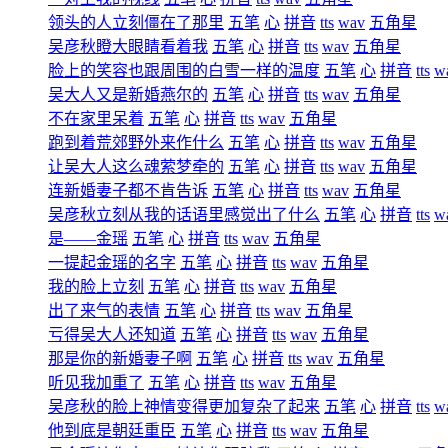
领头的人立刻僵在了那里
五笔
心
拼音
tts
wav
五角星
吴彦秋瞪大眼睛看着我
五笔
心
拼音
tts
wav
五角星
脸上的笑容也跟周围的白雪一样的温度
五笔
心
拼音
tts
w
吴大人又是新婚燕尔的
五笔
心
拼音
tts
wav
五角星
不在家里呆着
五笔
心
拼音
tts
wav
五角星
跑到着荒郊野外来作什么
五笔
心
拼音
tts
wav
五角星
让吴大人这么魂萦梦牵的
五笔
心
拼音
tts
wav
五角星
连新婚妻子都不肯告诉
五笔
心
拼音
tts
wav
五角星
吴彦秋立刻从我的话语里感觉出了什么
五笔
心
拼音
tts
w
是――金瑶
五笔
心
拼音
tts
wav
五角星
一提起金瑶的名字
五笔
心
拼音
tts
wav
五角星
我的脸上立刻
五笔
心
拼音
tts
wav
五角星
出了来气的表情
五笔
心
拼音
tts
wav
五角星
亏得吴大人还知道
五笔
心
拼音
tts
wav
五角星
那是你的新婚妻子啊
五笔
心
拼音
tts
wav
五角星
听见我加重了
五笔
心
拼音
tts
wav
五角星
吴彦秋的脸上神情变得更加复杂了起来
五笔
心
拼音
tts
w
他到底是朝廷重臣
五笔
心
拼音
tts
wav
五角星