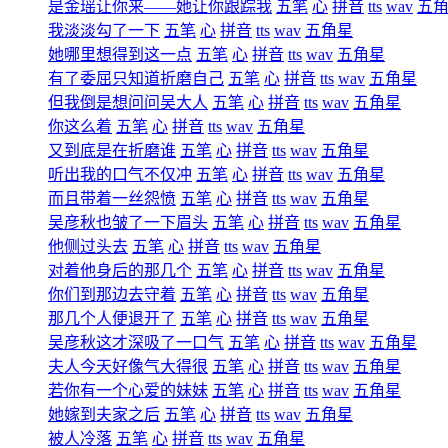
是金瑶让你来――她让你跟踪我
五笔
心
拼音
tts
wav
五
我淡淡勾了一下
五笔
心
拼音
tts
wav
五角星
她哪里想得到这一点
五笔
心
拼音
tts
wav
五角星
有了委屈只知道折磨自己
五笔
心
拼音
tts
wav
五角星
但我倒是想问问吴大人
五笔
心
拼音
tts
wav
五角星
你这么着
五笔
心
拼音
tts
wav
五角星
又到底是在折磨谁
五笔
心
拼音
tts
wav
五角星
听出我的口气不仅冲
五笔
心
拼音
tts
wav
五角星
而且带着一丝怨愤
五笔
心
拼音
tts
wav
五角星
吴彦秋也皱了一下眉头
五笔
心
拼音
tts
wav
五角星
他侧过头去
五笔
心
拼音
tts
wav
五角星
对着他身后的那几个
五笔
心
拼音
tts
wav
五角星
你们到那边去守着
五笔
心
拼音
tts
wav
五角星
那几个人便退开了
五笔
心
拼音
tts
wav
五角星
吴彦秋这才深吸了一口气
五笔
心
拼音
tts
wav
五角星
夫人今天好像气大得很
五笔
心
拼音
tts
wav
五角星
若你有一个心爱的妹妹
五笔
心
拼音
tts
wav
五角星
她嫁到夫家之后
五笔
心
拼音
tts
wav
五角星
被人冷落
五笔
心
拼音
tts
wav
五角星