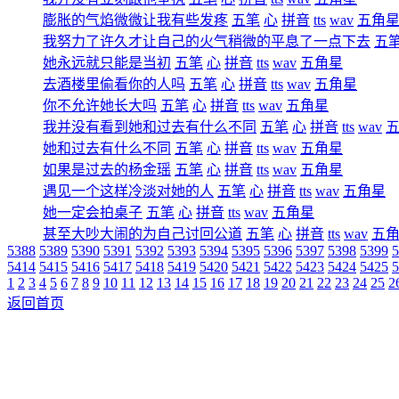
膨胀的气焰微微让我有些发疼
五笔
心
拼音
tts
wav
五角
我努力了许久才让自己的火气稍微的平息了一点下去
五
她永远就只能是当初
五笔
心
拼音
tts
wav
五角星
去酒楼里偷看你的人吗
五笔
心
拼音
tts
wav
五角星
你不允许她长大吗
五笔
心
拼音
tts
wav
五角星
我并没有看到她和过去有什么不同
五笔
心
拼音
tts
wav
她和过去有什么不同
五笔
心
拼音
tts
wav
五角星
如果是过去的杨金瑶
五笔
心
拼音
tts
wav
五角星
遇见一个这样冷淡对她的人
五笔
心
拼音
tts
wav
五角星
她一定会拍桌子
五笔
心
拼音
tts
wav
五角星
甚至大吵大闹的为自己讨回公道
五笔
心
拼音
tts
wav
五
5388
5389
5390
5391
5392
5393
5394
5395
5396
5397
5398
5399
5
5414
5415
5416
5417
5418
5419
5420
5421
5422
5423
5424
5425
5
1
2
3
4
5
6
7
8
9
10
11
12
13
14
15
16
17
18
19
20
21
22
23
24
25
2
返回首页