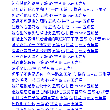
还有其他的路吗
五笔
心
拼音
tts
wav
五角星
这句话让我心里咯噔了一声
五笔
心
拼音
tts
wav
五角星
但对着他漆黑的
五笔
心
拼音
tts
wav
五角星
深邃不可见底的眼睛
五笔
心
拼音
tts
wav
五角星
让我的心里蓦地一动
五笔
心
拼音
tts
wav
五角星
我心里的念头动得很快
五笔
心
拼音
tts
wav
五角星
而脸上的表情却是慢慢的就缓和了下来
五笔
心
拼音
tts
w
甚至浮起了一点微笑来
五笔
心
拼音
tts
wav
五角星
有些路是自己走出来的
五笔
心
拼音
tts
wav
五角星
有些路是天给的
五笔
心
拼音
tts
wav
五角星
就连贵妃娘娘
五笔
心
拼音
tts
wav
五角星
病重至此
五笔
心
拼音
tts
wav
五角星
但眼前不也是还有一条生路么
五笔
心
拼音
tts
wav
五角
他的呼吸一滞
五笔
心
拼音
tts
wav
五角星
我知道他是想要说什么
五笔
心
拼音
tts
wav
五角星
但我没忘记自己之前同意妙言去见南宫离珠
五笔
心
拼音
而且今天在皇帝面前直言说
五笔
心
拼音
tts
wav
五角星
所以那个话题
五笔
心
拼音
tts
wav
五角星
我并不想扯远
五笔
心
拼音
tts
wav
五角星