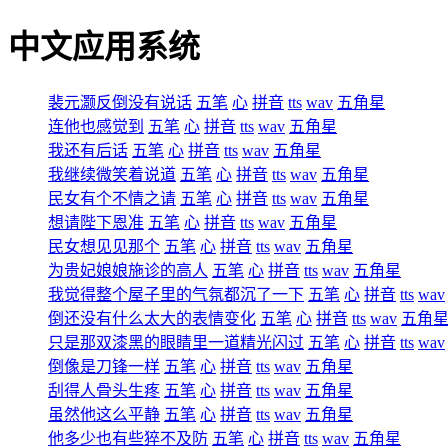
中文应用系统
裴元灏反倒没有说话
五笔
心
拼音
tts
wav
五角星
连他也感觉到
五笔
心
拼音
tts
wav
五角星
我还有后话
五笔
心
拼音
tts
wav
五角星
我继续微笑着说道
五笔
心
拼音
tts
wav
五角星
民女有个不情之请
五笔
心
拼音
tts
wav
五角星
想请陛下恩准
五笔
心
拼音
tts
wav
五角星
民女想见见那个
五笔
心
拼音
tts
wav
五角星
为贵妃娘娘施诊的高人
五笔
心
拼音
tts
wav
五角星
我觉得整个屋子里的气氛都沉了一下
五笔
心
拼音
tts
wav
倒还没有什么太大的表情变化
五笔
心
拼音
tts
wav
五角
只是那双漆黑的眼睛里一道精光闪过
五笔
心
拼音
tts
wav
倒像是刀锋一样
五笔
心
拼音
tts
wav
五角星
刮得人骨头生疼
五笔
心
拼音
tts
wav
五角星
虽然他这么平静
五笔
心
拼音
tts
wav
五角星
他多少也有些猝不及防
五笔
心
拼音
tts
wav
五角星