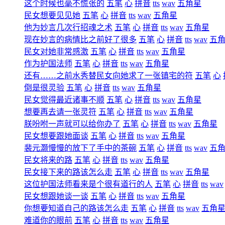
这个时候也毫不慌张的
五笔
心
拼音
tts
wav
五角星
民女想要见见她
五笔
心
拼音
tts
wav
五角星
他为妙言几次行招魂之术
五笔
心
拼音
tts
wav
五角星
现在妙言的病情比之前好了很多
五笔
心
拼音
tts
wav
五
民女对她非常感激
五笔
心
拼音
tts
wav
五角星
作为护国法师
五笔
心
拼音
tts
wav
五角星
还有……之前水秀替民女向她求了一张镇宅的符
五笔
心
倒是很灵验
五笔
心
拼音
tts
wav
五角星
民女觉得最近诸事不顺
五笔
心
拼音
tts
wav
五角星
想要再去请一张灵符
五笔
心
拼音
tts
wav
五角星
朕吩咐一声就可以给你办了
五笔
心
拼音
tts
wav
五角星
民女想要跟她面谈
五笔
心
拼音
tts
wav
五角星
裴元灏慢慢的放下了手中的茶碗
五笔
心
拼音
tts
wav
五
民女将来的路
五笔
心
拼音
tts
wav
五角星
民女接下来的路该怎么走
五笔
心
拼音
tts
wav
五角星
这位护国法师看来是个很有道行的人
五笔
心
拼音
tts
wav
民女想跟她谈一谈
五笔
心
拼音
tts
wav
五角星
你想要知道自己的路该怎么走
五笔
心
拼音
tts
wav
五角
难道你的眼前
五笔
心
拼音
tts
wav
五角星