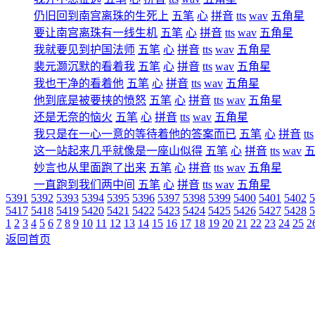
仍旧回到南宫离珠的生死上
五笔
心
拼音
tts
wav
五角星
要让南宫离珠有一线生机
五笔
心
拼音
tts
wav
五角星
我就要见到护国法师
五笔
心
拼音
tts
wav
五角星
裴元灏沉默的看着我
五笔
心
拼音
tts
wav
五角星
我也干净的看着他
五笔
心
拼音
tts
wav
五角星
他到底是被要挟的愤怒
五笔
心
拼音
tts
wav
五角星
还是无奈的恼火
五笔
心
拼音
tts
wav
五角星
我只是在一心一意的等待着他的答案而已
五笔
心
拼音
tts
这一站起来几乎就像是一座山似得
五笔
心
拼音
tts
wav
妙言也从里面跑了出来
五笔
心
拼音
tts
wav
五角星
一直跑到我们两中间
五笔
心
拼音
tts
wav
五角星
5391
5392
5393
5394
5395
5396
5397
5398
5399
5400
5401
5402
5
5417
5418
5419
5420
5421
5422
5423
5424
5425
5426
5427
5428
5
1
2
3
4
5
6
7
8
9
10
11
12
13
14
15
16
17
18
19
20
21
22
23
24
25
2
返回首页