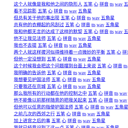
这个人就像是我和他之间的隐形人
五笔
心
拼音
tts
wav
看不见踪影
五笔
心
拼音
tts
wav
五角星
但总有关于他的事出现
五笔
心
拼音
tts
wav
五角星
总有他的衣棚起的风刮过
五笔
心
拼音
tts
wav
五角星
我和他都无言的达成了这样的默契
五笔
心
拼音
tts
wav
他不让我见法师
五笔
心
拼音
tts
wav
五角星
我也不去提
五笔
心
拼音
tts
wav
五角星
两个人就这样拔河似得维持着一点微妙的平衡
五笔
心
拼
但他一定没想到
五笔
心
拼音
tts
wav
五角星
这个时候我会把这个问题摆到台面上来说
五笔
心
拼音
tts
我明确的告诉他
五笔
心
拼音
tts
wav
五角星
我想要见护国法师
五笔
心
拼音
tts
wav
五角星
只要我还在京城
五笔
心
拼音
tts
wav
五角星
那么我所有的行动都在他的控制之中
五笔
心
拼音
tts
wav
他不能像以前那样随意的把我关起来
五笔
心
拼音
tts
wav
但他可以任意的指使护国法师
五笔
心
拼音
tts
wav
五角
之前几次的西郊之行
五笔
心
拼音
tts
wav
五角星
加上进宫之后的事
五笔
心
拼音
tts
wav
五角星
我就已经意识到了这一点
五笔
心
拼音
tts
wav
五角星