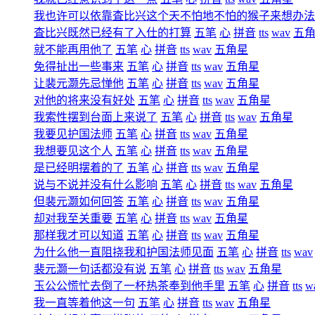
我也许可以依靠査比兴这个天不怕地不怕的猴子来想办法
査比兴既然已经有了入仕的打算
五笔
心
拼音
tts
wav
五
就不能再用他了
五笔
心
拼音
tts
wav
五角星
免得扯出一些事来
五笔
心
拼音
tts
wav
五角星
让裴元灏先忌惮他
五笔
心
拼音
tts
wav
五角星
对他的将来没有好处
五笔
心
拼音
tts
wav
五角星
我索性摆到台面上来说了
五笔
心
拼音
tts
wav
五角星
我要见护国法师
五笔
心
拼音
tts
wav
五角星
我想要见这个人
五笔
心
拼音
tts
wav
五角星
是已经明摆着的了
五笔
心
拼音
tts
wav
五角星
说与不说并没有什么影响
五笔
心
拼音
tts
wav
五角星
但裴元灏如何回答
五笔
心
拼音
tts
wav
五角星
却对我至关重要
五笔
心
拼音
tts
wav
五角星
那样我才可以知道
五笔
心
拼音
tts
wav
五角星
为什么他一直阻挠我和护国法师见面
五笔
心
拼音
tts
wav
裴元灏一句话都没有说
五笔
心
拼音
tts
wav
五角星
玉公公慌忙去倒了一杯热茶奉到他手里
五笔
心
拼音
tts
w
我一直等着他这一句
五笔
心
拼音
tts
wav
五角星