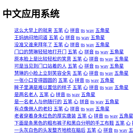
中文应用系统
这么大早上的就来
五笔
心
拼音
tts
wav
五角星
王妈纳闷地问道
五笔
心
拼音
tts
wav
五角星
没准又谁来拜年了
五笔
心
拼音
tts
wav
五角星
门口的慧琳轻轻地打开门
五笔
心
拼音
tts
wav
五角星
原本脸上是比较轻松的笑意
五笔
心
拼音
tts
wav
五角星
可是当见到门口站着的人
五笔
心
拼音
tts
wav
五角星
慧琳的小脸上立刻笑容全失
五笔
心
拼音
tts
wav
五角星
一张小口变得圆圆的
五笔
心
拼音
tts
wav
五角星
眸子里满是难以置信的样子
五笔
心
拼音
tts
wav
五角星
是两名老人
五笔
心
拼音
tts
wav
五角星
是一名老人与他随行的
五笔
心
拼音
tts
wav
五角星
有点像佣人的老妇
五笔
心
拼音
tts
wav
五角星
老者穿着身朱红色的厚实唐装
五笔
心
拼音
tts
wav
五角
下面是条黑色的粗布裤子和黑白分明的手工布鞋
五笔
心
一头灰白色的头发整齐地梳在脑后
五笔
心
拼音
tts
wav