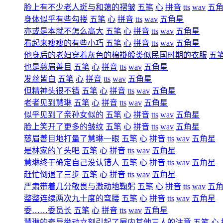
脸上有不少老人斑与和蔼的褶皱
五笔
心
拼音
tts
wav
五
身体似乎有些勾搂
五笔
心
拼音
tts
wav
五角星
亦或是本就不怎么高大
五笔
心
拼音
tts
wav
五角星
看起来瘦瘦的有些小巧
五笔
心
拼音
tts
wav
五角星
他身后的老妇穿着灰色的棉褂般类似民国时期的衣服
五
也是慈眉善目
五笔
心
拼音
tts
wav
五角星
发丝皆白
五笔
心
拼音
tts
wav
五角星
但精神头很不错
五笔
心
拼音
tts
wav
五角星
老者见到慧琳
五笔
心
拼音
tts
wav
五角星
似乎见到了亲孙女似的
五笔
心
拼音
tts
wav
五角星
脸上笑开了更多的皱纹
五笔
心
拼音
tts
wav
五角星
慈眉善目地打量了慧琳一眼
五笔
心
拼音
tts
wav
五角星
是林家的丫头吧
五笔
心
拼音
tts
wav
五角星
慧琳终于确定自己没认错人
五笔
心
拼音
tts
wav
五角星
赶忙倒退了三步
五笔
心
拼音
tts
wav
五角星
严肃带着几分敬畏与激动地鞠躬
五笔
心
拼音
tts
wav
五
整整连续两次九十度的弯腰
五笔
心
拼音
tts
wav
五角星
委……委员长
五笔
心
拼音
tts
wav
五角星
慧琳的奇异举动立刻引起了屋内其他三人的注意
五笔
心