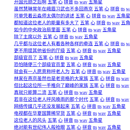
开国元勋之后啊
五笔
心
拼音
tts
wav
五角星
虽然慧琳常年在峨眉习武也不多回燕京
五笔
心
拼音
tts
w
可单凭着云淼师太偶尔的讲述
五笔
心
拼音
tts
wav
五角
都知道这位老人的能量有多大了
五笔
心
拼音
tts
wav
五
如今的中央政治局里面
五笔
心
拼音
tts
wav
五角星
除了主席以外
五笔
心
拼音
tts
wav
五角星
几乎都与这位老人有着各种各样的牵连
五笔
心
拼音
tts
w
更不用提其他省份的厅级
五笔
心
拼音
tts
wav
五角星
部级官员了
五笔
心
拼音
tts
wav
五角星
恐怕随便三个部级官员里
五笔
心
拼音
tts
wav
五角星
就会有一人愿意称呼老人为
五笔
心
拼音
tts
wav
五角星
林家在燕京虽然也是老资格的大家族
五笔
心
拼音
tts
wav
但比起这位所一手推向了巅峰的家族
五笔
心
拼音
tts
wav
真就只能算二流
五笔
心
拼音
tts
wav
五角星
若非在这位老人呼风唤雨的那个时代
五笔
心
拼音
tts
wav
网络传媒几乎还没发展起来
五笔
心
拼音
tts
wav
五角星
电视都在华夏国算稀罕货
五笔
心
拼音
tts
wav
五角星
这位老人的风头
五笔
心
拼音
tts
wav
五角星
绝对能有世纪伟人般抢眼
五笔
心
拼音
tts
wav
五角星