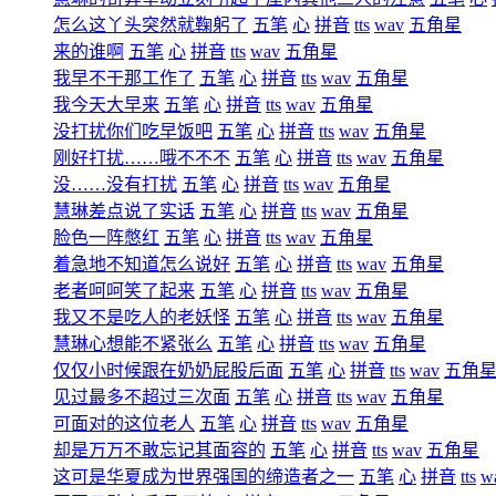
怎么这丫头突然就鞠躬了
五笔
心
拼音
tts
wav
五角星
来的谁啊
五笔
心
拼音
tts
wav
五角星
我早不干那工作了
五笔
心
拼音
tts
wav
五角星
我今天大早来
五笔
心
拼音
tts
wav
五角星
没打扰你们吃早饭吧
五笔
心
拼音
tts
wav
五角星
刚好打扰……哦不不不
五笔
心
拼音
tts
wav
五角星
没……没有打扰
五笔
心
拼音
tts
wav
五角星
慧琳差点说了实话
五笔
心
拼音
tts
wav
五角星
脸色一阵憋红
五笔
心
拼音
tts
wav
五角星
着急地不知道怎么说好
五笔
心
拼音
tts
wav
五角星
老者呵呵笑了起来
五笔
心
拼音
tts
wav
五角星
我又不是吃人的老妖怪
五笔
心
拼音
tts
wav
五角星
慧琳心想能不紧张么
五笔
心
拼音
tts
wav
五角星
仅仅小时候跟在奶奶屁股后面
五笔
心
拼音
tts
wav
五角
见过最多不超过三次面
五笔
心
拼音
tts
wav
五角星
可面对的这位老人
五笔
心
拼音
tts
wav
五角星
却是万万不敢忘记其面容的
五笔
心
拼音
tts
wav
五角星
这可是华夏成为世界强国的缔造者之一
五笔
心
拼音
tts
w