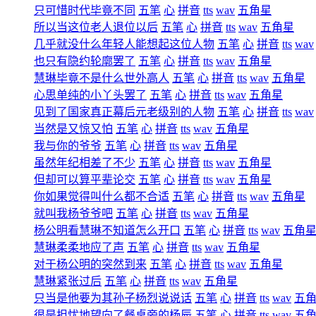
只可惜时代毕竟不同
五笔
心
拼音
tts
wav
五角星
所以当这位老人退位以后
五笔
心
拼音
tts
wav
五角星
几乎就没什么年轻人能想起这位人物
五笔
心
拼音
tts
wav
也只有隐约轮廓罢了
五笔
心
拼音
tts
wav
五角星
慧琳毕竟不是什么世外高人
五笔
心
拼音
tts
wav
五角星
心思单纯的小丫头罢了
五笔
心
拼音
tts
wav
五角星
见到了国家真正幕后元老级别的人物
五笔
心
拼音
tts
wav
当然是又惊又怕
五笔
心
拼音
tts
wav
五角星
我与你的爷爷
五笔
心
拼音
tts
wav
五角星
虽然年纪相差了不少
五笔
心
拼音
tts
wav
五角星
但却可以算平辈论交
五笔
心
拼音
tts
wav
五角星
你如果觉得叫什么都不合适
五笔
心
拼音
tts
wav
五角星
就叫我杨爷爷吧
五笔
心
拼音
tts
wav
五角星
杨公明看慧琳不知道怎么开口
五笔
心
拼音
tts
wav
五角
慧琳柔柔地应了声
五笔
心
拼音
tts
wav
五角星
对于杨公明的突然到来
五笔
心
拼音
tts
wav
五角星
慧琳紧张过后
五笔
心
拼音
tts
wav
五角星
只当是他要为其孙子杨烈说说话
五笔
心
拼音
tts
wav
五
很是担忧地望向了餐桌旁的杨辰
五笔
心
拼音
tts
wav
五