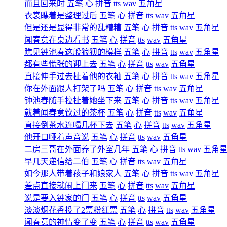
而且回来时
五笔
心
拼音
tts
wav
五角星
衣裳瞧着是整理过后
五笔
心
拼音
tts
wav
五角星
但是还是显得非常的乱糟糟
五笔
心
拼音
tts
wav
五角星
闻春意在桌边看书
五笔
心
拼音
tts
wav
五角星
瞧见钟池春这般狼狈的模样
五笔
心
拼音
tts
wav
五角星
都有些慌张的迎上去
五笔
心
拼音
tts
wav
五角星
直接伸手过去扯着他的衣袖
五笔
心
拼音
tts
wav
五角星
你在外面跟人打架了吗
五笔
心
拼音
tts
wav
五角星
钟池春随手拉扯着她坐下来
五笔
心
拼音
tts
wav
五角星
就着闻春意饮过的茶杯
五笔
心
拼音
tts
wav
五角星
直接倒茶水连喝几杯下去
五笔
心
拼音
tts
wav
五角星
他开口哑着声音说
五笔
心
拼音
tts
wav
五角星
二房三哥在外面养了外室几年
五笔
心
拼音
tts
wav
五角
早几天递信给二伯
五笔
心
拼音
tts
wav
五角星
如今那人带着孩子和娘家人
五笔
心
拼音
tts
wav
五角星
差点直接就闹上门来
五笔
心
拼音
tts
wav
五角星
说是要入钟家的门
五笔
心
拼音
tts
wav
五角星
淡淡烟花香投了2票粉红票
五笔
心
拼音
tts
wav
五角星
闻春意的神情变了变
五笔
心
拼音
tts
wav
五角星