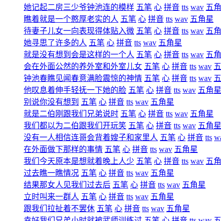
她记起二房三少爷钟池连的模样
五笔
心
拼音
tts
wav
五
瞧着就是一个憨厚老实的人
五笔
心
拼音
tts
wav
五角星
待妻子儿女一向表现得体贴入微
五笔
心
拼音
tts
wav
五
她寻思了许多的人
五笔
心
拼音
tts
wav
五角星
就是没有想到会是这样的一个人
五笔
心
拼音
tts
wav
五
会在外面公然的养外室和外室儿女
五笔
心
拼音
tts
wav
钟池春瞧见闻春意满脸震惊的神情
五笔
心
拼音
tts
wav
他叹息着伸手轻抚一下她的脸
五笔
心
拼音
tts
wav
五角
别说你没有想到
五笔
心
拼音
tts
wav
五角星
就是二伯刚跟我们兄弟说时
五笔
心
拼音
tts
wav
五角星
我们都以为二伯跟我们开玩笑
五笔
心
拼音
tts
wav
五角
没有一人相信连哥会背着嫂子和家里人
五笔
心
拼音
tts
w
在外面做下那样的事情
五笔
心
拼音
tts
wav
五角星
我们今天原本是想就着晚上人少
五笔
心
拼音
tts
wav
五
过去瞧一瞧情况
五笔
心
拼音
tts
wav
五角星
结果那女人见我们过去后
五笔
心
拼音
tts
wav
五角星
立时叫来一群人
五笔
心
拼音
tts
wav
五角星
跟我们拉扯着不罢休
五笔
心
拼音
tts
wav
五角星
幸好我们兄弟小时就被武师训练过
五笔
心
拼音
tts
wav