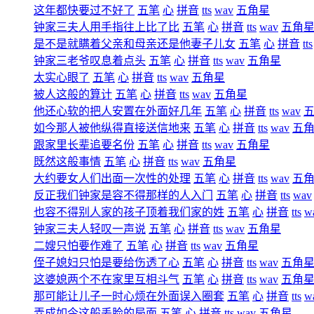
这年都快要过不好了
五笔
心
拼音
tts
wav
五角星
钟家三夫人用手指往上比了比
五笔
心
拼音
tts
wav
五角
是不是就瞒着父亲和母亲还是他妻子儿女
五笔
心
拼音
tts
钟家三老爷叹息着点头
五笔
心
拼音
tts
wav
五角星
太实心眼了
五笔
心
拼音
tts
wav
五角星
被人这般的算计
五笔
心
拼音
tts
wav
五角星
他还心软的把人安置在外面好几年
五笔
心
拼音
tts
wav
如今那人被他纵得直接送信地来
五笔
心
拼音
tts
wav
五
跟家里长辈追要名份
五笔
心
拼音
tts
wav
五角星
既然这般事情
五笔
心
拼音
tts
wav
五角星
大约要女人们出面一次性的处理
五笔
心
拼音
tts
wav
五
反正我们钟家是容不得那样的人入门
五笔
心
拼音
tts
wav
也容不得别人家的孩子顶着我们家的姓
五笔
心
拼音
tts
w
钟家三夫人轻叹一声说
五笔
心
拼音
tts
wav
五角星
二嫂只怕要作难了
五笔
心
拼音
tts
wav
五角星
侄子媳妇只怕是要给伤透了心
五笔
心
拼音
tts
wav
五角
这婆媳两个不在家里互相斗气
五笔
心
拼音
tts
wav
五角
那可能让儿子一时心烦在外面误入圈套
五笔
心
拼音
tts
w
弄成如今这般丢脸的局面
五笔
心
拼音
tts
wav
五角星