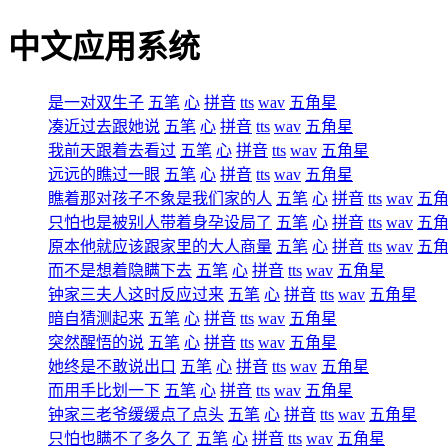
中文应用系统
是一对双生子
五笔
心
拼音
tts
wav
五角星
凑近过去跟她说
五笔
心
拼音
tts
wav
五角星
我前天跟着去看过
五笔
心
拼音
tts
wav
五角星
远远的瞧过一眼
五笔
心
拼音
tts
wav
五角星
瞧着那对孩子不象是我们家的人
五笔
心
拼音
tts
wav
五
只怕也是被别人带着身孕设局了
五笔
心
拼音
tts
wav
五
原本他就应该跟家里的大人商量
五笔
心
拼音
tts
wav
五
而不是想着隐瞒下去
五笔
心
拼音
tts
wav
五角星
钟家三夫人这时反应过来
五笔
心
拼音
tts
wav
五角星
暗自猜测起来
五笔
心
拼音
tts
wav
五角星
突然醒悟的说
五笔
心
拼音
tts
wav
五角星
她终是不敢说出口
五笔
心
拼音
tts
wav
五角星
而用手比划一下
五笔
心
拼音
tts
wav
五角星
钟家三老爷缓缓点了点头
五笔
心
拼音
tts
wav
五角星
只怕也瞒不了多久了
五笔
心
拼音
tts
wav
五角星