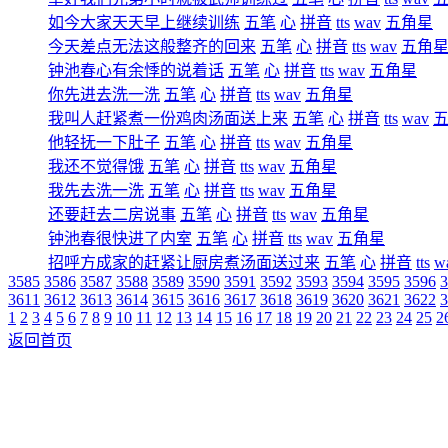
如今大家天天早上继续训练
五笔
心
拼音
tts
wav
五角星
今天差点无法这般整齐的回来
五笔
心
拼音
tts
wav
五角
钟池春心有余悸的说着话
五笔
心
拼音
tts
wav
五角星
你先进去洗一洗
五笔
心
拼音
tts
wav
五角星
我叫人赶紧煮一份鸡肉汤面送上来
五笔
心
拼音
tts
wav
他轻抚一下肚子
五笔
心
拼音
tts
wav
五角星
我还不觉得饿
五笔
心
拼音
tts
wav
五角星
我先去洗一洗
五笔
心
拼音
tts
wav
五角星
还要赶去二房说事
五笔
心
拼音
tts
wav
五角星
钟池春很快进了内室
五笔
心
拼音
tts
wav
五角星
招呼方成家的赶紧让厨房煮汤面送过来
五笔
心
拼音
tts
w
3585
3586
3587
3588
3589
3590
3591
3592
3593
3594
3595
3596
3
3611
3612
3613
3614
3615
3616
3617
3618
3619
3620
3621
3622
3
1
2
3
4
5
6
7
8
9
10
11
12
13
14
15
16
17
18
19
20
21
22
23
24
25
2
返回首页