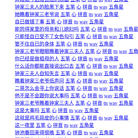
钟家三夫人的脸黑下来
五笔
心
拼音
tts
wav
五角星
她瞧着钟家三老爷说
五笔
心
拼音
tts
wav
五角星
自已做错了事
五笔
心
拼音
tts
wav
五角星
能怨得家里的母亲和儿媳妇吗
五笔
心
拼音
tts
wav
五角
只能怪自已受不了女色勾引
五笔
心
拼音
tts
wav
五角星
管不住自已的身体
五笔
心
拼音
tts
wav
五角星
钟家三老爷瞪眼瞧着钟家三夫人
五笔
心
拼音
tts
wav
五
你已经是做祖母的人
五笔
心
拼音
tts
wav
五角星
什么话你都能直接说出口去
五笔
心
拼音
tts
wav
五角星
钟家三夫人自知失言
五笔
心
拼音
tts
wav
五角星
瞧着钟家三老爷低声问
五笔
心
拼音
tts
wav
五角星
二哥怎么会寻上你说话
五笔
心
拼音
tts
wav
五角星
他不是不会跟你说大事吗
五笔
心
拼音
tts
wav
五角星
钟家三老爷瞧着钟家三夫人
五笔
心
拼音
tts
wav
五角星
这是大事吗
五笔
心
拼音
tts
wav
五角星
这就是鸡毛蒜皮的小事情
五笔
心
拼音
tts
wav
五角星
这一夜里
五笔
心
拼音
tts
wav
五角星
钟池春回来得很晚
五笔
心
拼音
tts
wav
五角星