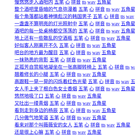
慢悠悠步入酒吧内
五笔
心
拼音
tts
wav
五角星
整个酒吧里昏暗的气息弥漫着
五笔
心
拼音
tts
wav
五角
每个角落都站着神情彪汉的韩国男子
五笔
心
拼音
tts
wav
一盏盏不算明亮的灯光照射中
五笔
心
拼音
tts
wav
五角
酒吧的每一处桌椅都空荡荡的
五笔
心
拼音
tts
wav
五角
地上还有一些散乱的空酒瓶
五笔
心
拼音
tts
wav
五角星
好似客人刚离开不久
五笔
心
拼音
tts
wav
五角星
吧台的地方最为醒目
五笔
心
拼音
tts
wav
五角星
一抹熟悉的背影
五笔
心
拼音
tts
wav
五角星
正孤芳自赏般地凝坐在一张高脚转椅上
五笔
心
拼音
tts
w
翘着修长的小腿
五笔
心
拼音
tts
wav
五角星
高跟鞋一晃一晃的闪烁着红色光晕
五笔
心
拼音
tts
wav
女人手上夹了根白色女士香烟
五笔
心
拼音
tts
wav
五角
悠然地吸了口
五笔
心
拼音
tts
wav
五角星
又吐出一缕青烟
五笔
心
拼音
tts
wav
五角星
看到走到身边的杨辰
五笔
心
拼音
tts
wav
五角星
几分傲气地笑道
五笔
心
拼音
tts
wav
五角星
看来对那个叫薇薇安的女人
五笔
心
拼音
tts
wav
五角星
还是很上心嘛
五笔
心
拼音
tts
wav
五角星