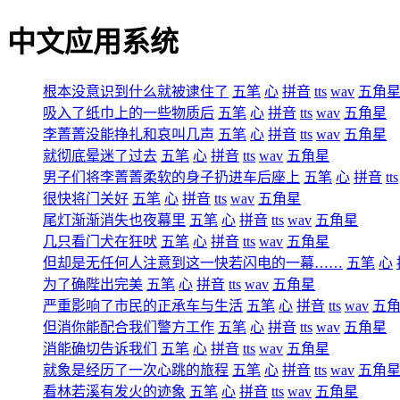
中文应用系统
根本没意识到什么就被逮住了
五笔
心
拼音
tts
wav
五角
吸入了纸巾上的一些物质后
五笔
心
拼音
tts
wav
五角星
李菁菁没能挣扎和哀叫几声
五笔
心
拼音
tts
wav
五角星
就彻底晕迷了过去
五笔
心
拼音
tts
wav
五角星
男子们将李菁菁柔软的身子扔进车后座上
五笔
心
拼音
tts
很快将门关好
五笔
心
拼音
tts
wav
五角星
尾灯渐渐消失也夜幕里
五笔
心
拼音
tts
wav
五角星
几只看门犬在狂吠
五笔
心
拼音
tts
wav
五角星
但却是无任何人注意到这一快若闪电的一幕……
五笔
心
为了确陛出完美
五笔
心
拼音
tts
wav
五角星
严重影响了市民的正承车与生活
五笔
心
拼音
tts
wav
五
但消你能配合我们警方工作
五笔
心
拼音
tts
wav
五角星
消能确切告诉我们
五笔
心
拼音
tts
wav
五角星
就象是经历了一次心跳的旅程
五笔
心
拼音
tts
wav
五角
看林若溪有发火的迹象
五笔
心
拼音
tts
wav
五角星