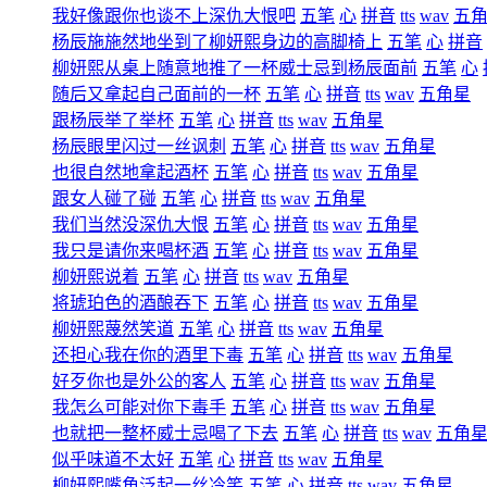
我好像跟你也谈不上深仇大恨吧
五笔
心
拼音
tts
wav
五
杨辰施施然地坐到了柳妍熙身边的高脚椅上
五笔
心
拼音
柳妍熙从桌上随意地推了一杯威士忌到杨辰面前
五笔
心
随后又拿起自己面前的一杯
五笔
心
拼音
tts
wav
五角星
跟杨辰举了举杯
五笔
心
拼音
tts
wav
五角星
杨辰眼里闪过一丝讽刺
五笔
心
拼音
tts
wav
五角星
也很自然地拿起酒杯
五笔
心
拼音
tts
wav
五角星
跟女人碰了碰
五笔
心
拼音
tts
wav
五角星
我们当然没深仇大恨
五笔
心
拼音
tts
wav
五角星
我只是请你来喝杯酒
五笔
心
拼音
tts
wav
五角星
柳妍熙说着
五笔
心
拼音
tts
wav
五角星
将琥珀色的酒酿吞下
五笔
心
拼音
tts
wav
五角星
柳妍熙蔑然笑道
五笔
心
拼音
tts
wav
五角星
还担心我在你的酒里下毒
五笔
心
拼音
tts
wav
五角星
好歹你也是外公的客人
五笔
心
拼音
tts
wav
五角星
我怎么可能对你下毒手
五笔
心
拼音
tts
wav
五角星
也就把一整杯威士忌喝了下去
五笔
心
拼音
tts
wav
五角
似乎味道不太好
五笔
心
拼音
tts
wav
五角星
柳妍熙嘴角泛起一丝冷笑
五笔
心
拼音
tts
wav
五角星