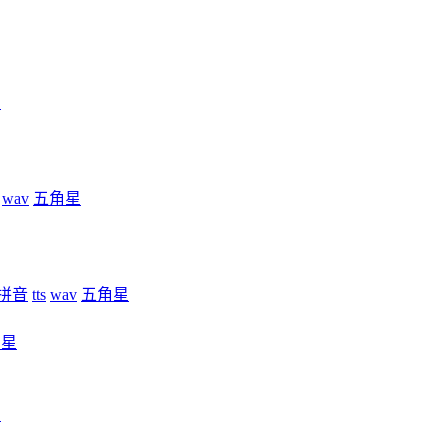
星
wav
五角星
拼音
tts
wav
五角星
角星
星