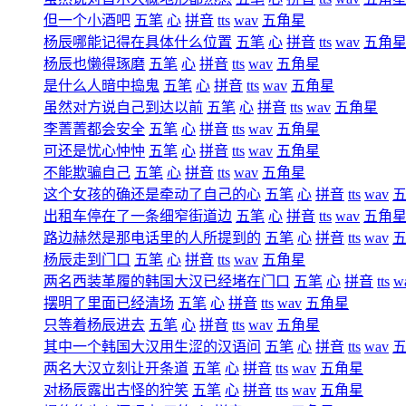
但一个小酒吧
五笔
心
拼音
tts
wav
五角星
杨辰哪能记得在具体什么位置
五笔
心
拼音
tts
wav
五角
杨辰也懒得琢磨
五笔
心
拼音
tts
wav
五角星
是什么人暗中捣鬼
五笔
心
拼音
tts
wav
五角星
虽然对方说自己到达以前
五笔
心
拼音
tts
wav
五角星
李菁菁都会安全
五笔
心
拼音
tts
wav
五角星
可还是忧心忡忡
五笔
心
拼音
tts
wav
五角星
不能欺骗自己
五笔
心
拼音
tts
wav
五角星
这个女孩的确还是牵动了自己的心
五笔
心
拼音
tts
wav
出租车停在了一条细窄街道边
五笔
心
拼音
tts
wav
五角
路边赫然是那电话里的人所提到的
五笔
心
拼音
tts
wav
杨辰走到门口
五笔
心
拼音
tts
wav
五角星
两名西装革履的韩国大汉已经堵在门口
五笔
心
拼音
tts
w
摆明了里面已经清场
五笔
心
拼音
tts
wav
五角星
只等着杨辰进去
五笔
心
拼音
tts
wav
五角星
其中一个韩国大汉用生涩的汉语问
五笔
心
拼音
tts
wav
两名大汉立刻让开条道
五笔
心
拼音
tts
wav
五角星
对杨辰露出古怪的狞笑
五笔
心
拼音
tts
wav
五角星