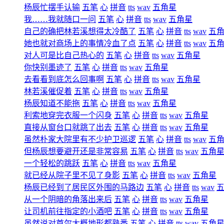
杨辰忙摆手认输
五笔
心
拼音
tts
wav
五角星
我……我就随口一问
五笔
心
拼音
tts
wav
五角星
自己的确把林若溪想得太冷酷了
五笔
心
拼音
tts
wav
五
她也就对商场上的事情冷血了点
五笔
心
拼音
tts
wav
五
对人可是比自己热心的
五笔
心
拼音
tts
wav
五角星
你快别墨迹了
五笔
心
拼音
tts
wav
五角星
去看看到底怎么回事啊
五笔
心
拼音
tts
wav
五角星
林若溪催促着
五笔
心
拼音
tts
wav
五角星
杨辰知道不能拖
五笔
心
拼音
tts
wav
五角星
利索地穿完衣服一个闪身
五笔
心
拼音
tts
wav
五角星
直接从窗台口就跳了出去
五笔
心
拼音
tts
wav
五角星
虽然朴家大院里有不少护卫巡逻
五笔
心
拼音
tts
wav
五
但杨辰想要避开还是非常容易
五笔
心
拼音
tts
wav
五角
一个轻松的跳跃
五笔
心
拼音
tts
wav
五角星
就已经从院子里不见了身影
五笔
心
拼音
tts
wav
五角星
杨辰已经到了居民区外围的马路边
五笔
心
拼音
tts
wav
从一个阴暗的角落出来后
五笔
心
拼音
tts
wav
五角星
让司机前往指定的小酒吧
五笔
心
拼音
tts
wav
五角星
虽然说对首尔大概地形都熟悉
五笔
心
拼音
tts
wav
五角