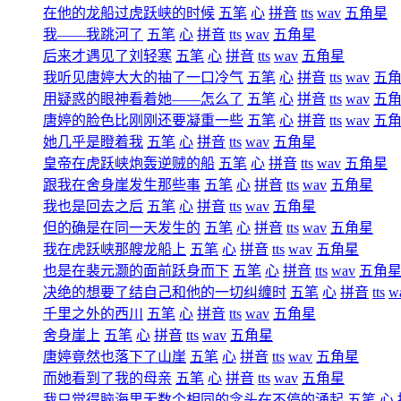
在他的龙船过虎跃峡的时候
五笔
心
拼音
tts
wav
五角星
我――我跳河了
五笔
心
拼音
tts
wav
五角星
后来才遇见了刘轻寒
五笔
心
拼音
tts
wav
五角星
我听见唐婷大大的抽了一口冷气
五笔
心
拼音
tts
wav
五
用疑惑的眼神看着她――怎么了
五笔
心
拼音
tts
wav
五
唐婷的脸色比刚刚还要凝重一些
五笔
心
拼音
tts
wav
五
她几乎是瞪着我
五笔
心
拼音
tts
wav
五角星
皇帝在虎跃峡炮轰逆贼的船
五笔
心
拼音
tts
wav
五角星
跟我在舍身崖发生那些事
五笔
心
拼音
tts
wav
五角星
我也是回去之后
五笔
心
拼音
tts
wav
五角星
但的确是在同一天发生的
五笔
心
拼音
tts
wav
五角星
我在虎跃峡那艘龙船上
五笔
心
拼音
tts
wav
五角星
也是在裴元灏的面前跃身而下
五笔
心
拼音
tts
wav
五角
决绝的想要了结自己和他的一切纠缠时
五笔
心
拼音
tts
w
千里之外的西川
五笔
心
拼音
tts
wav
五角星
舍身崖上
五笔
心
拼音
tts
wav
五角星
唐婷竟然也落下了山崖
五笔
心
拼音
tts
wav
五角星
而她看到了我的母亲
五笔
心
拼音
tts
wav
五角星
我只觉得脑海里无数个相同的念头在不停的涌起
五笔
心