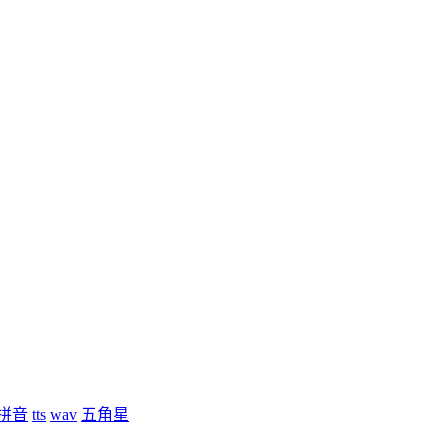
拼音
tts
wav
五角星