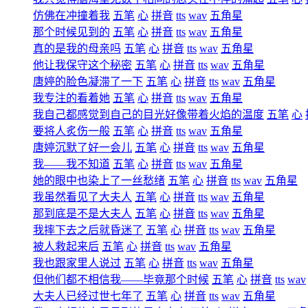
仿佛在冲撞着我
五笔
心
拼音
tts
wav
五角星
那个时候见到的
五笔
心
拼音
tts
wav
五角星
真的是我的母亲吗
五笔
心
拼音
tts
wav
五角星
他让我保守这个秘密
五笔
心
拼音
tts
wav
五角星
唐婷的脸色凝滞了一下
五笔
心
拼音
tts
wav
五角星
我专注的看着她
五笔
心
拼音
tts
wav
五角星
我自己都感觉到自己的目光好像带着火焰的温度
五笔
心
要将人炙伤一般
五笔
心
拼音
tts
wav
五角星
唐婷沉默了好一会儿
五笔
心
拼音
tts
wav
五角星
我――我不知道
五笔
心
拼音
tts
wav
五角星
她的眼中也染上了一丝愁绪
五笔
心
拼音
tts
wav
五角星
我虽然看见了大夫人
五笔
心
拼音
tts
wav
五角星
那到底是不是大夫人
五笔
心
拼音
tts
wav
五角星
我摔下去之后就昏迷了
五笔
心
拼音
tts
wav
五角星
被人救起来后
五笔
心
拼音
tts
wav
五角星
我也跟家里人说过
五笔
心
拼音
tts
wav
五角星
但他们都不相信我――毕竟那个时候
五笔
心
拼音
tts
wav
大夫人已经过世七年了
五笔
心
拼音
tts
wav
五角星