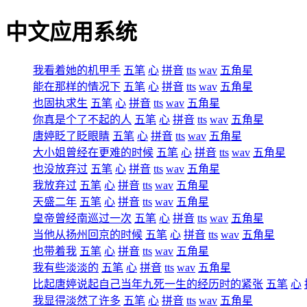
中文应用系统
我看着她的机甲手
五笔
心
拼音
tts
wav
五角星
能在那样的情况下
五笔
心
拼音
tts
wav
五角星
也固执求生
五笔
心
拼音
tts
wav
五角星
你真是个了不起的人
五笔
心
拼音
tts
wav
五角星
唐婷眨了眨眼睛
五笔
心
拼音
tts
wav
五角星
大小姐曾经在更难的时候
五笔
心
拼音
tts
wav
五角星
也没放弃过
五笔
心
拼音
tts
wav
五角星
我放弃过
五笔
心
拼音
tts
wav
五角星
天盛二年
五笔
心
拼音
tts
wav
五角星
皇帝曾经南巡过一次
五笔
心
拼音
tts
wav
五角星
当他从扬州回京的时候
五笔
心
拼音
tts
wav
五角星
也带着我
五笔
心
拼音
tts
wav
五角星
我有些淡淡的
五笔
心
拼音
tts
wav
五角星
比起唐婷说起自己当年九死一生的经历时的紧张
五笔
心
我显得淡然了许多
五笔
心
拼音
tts
wav
五角星