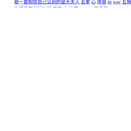
我一直相信自己见到的是大夫人
五笔
心
拼音
tts
wav
五
伤还没有好的时候
五笔
心
拼音
tts
wav
五角星
我就让人去那一带找
五笔
心
拼音
tts
wav
五角星
母亲拗不过我
五笔
心
拼音
tts
wav
五角星
只能派人在那附近找
五笔
心
拼音
tts
wav
五角星
找了很久……
五笔
心
拼音
tts
wav
五角星
后来他们都说
五笔
心
拼音
tts
wav
五角星
不是大夫人
五笔
心
拼音
tts
wav
五角星
可能是一个过路的行人
五笔
心
拼音
tts
wav
五角星
可能是什么鸟兽
五笔
心
拼音
tts
wav
五角星
又可能――只是一团雾气而已
五笔
心
拼音
tts
wav
五角
我只是因为从舍身崖上跌落下去
五笔
心
拼音
tts
wav
五
我的眼睛看到了幻象
五笔
心
拼音
tts
wav
五角星
我的确看到的是夫人
五笔
心
拼音
tts
wav
五角星
但不是活着的夫人
五笔
心
拼音
tts
wav
五角星
已经有一只脚迈进黄泉关了
五笔
心
拼音
tts
wav
五角星
我才会看到已经过世了的人
五笔
心
拼音
tts
wav
五角星
我一时间僵在那里
五笔
心
拼音
tts
wav
五角星
真的是因为那些人所说
五笔
心
拼音
tts
wav
五角星